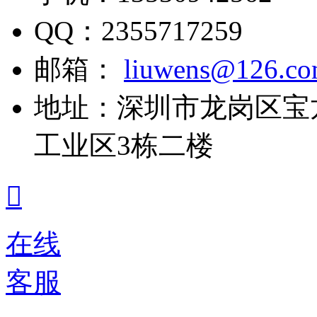
QQ：
2355717259
邮箱：
liuwens@126.c
地址：
深圳市龙岗区宝
工业区3栋二楼

在线
客服