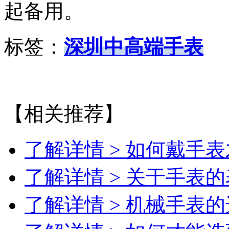
起备用。
标签：
深圳中高端手表
【相关推荐】
了解详情 >
如何戴手表
了解详情 >
关于手表的
了解详情 >
机械手表的