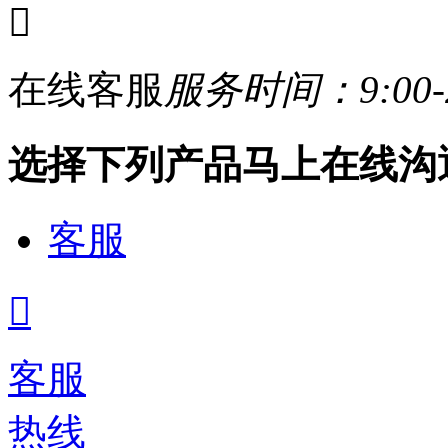

在线客服
服务时间：9:00-2
选择下列产品马上在线沟
客服

客服
热线