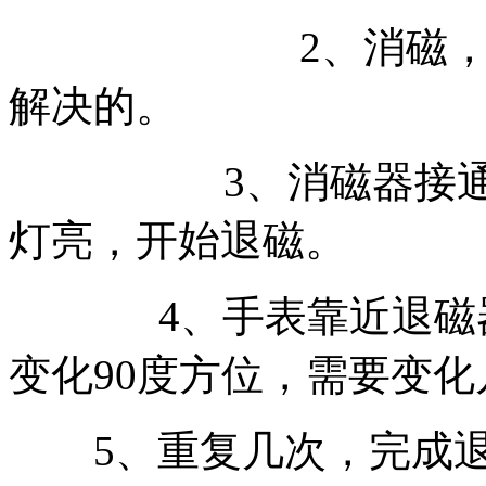
2、消磁，使用消
解决的。
3、消磁器接通电源
灯亮，开始退磁。
4、手表靠近退磁器
变化90度方位，需要变
5、重复几次，完成退