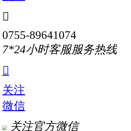

0755-89641074
7*24小时客服服务热线

关注
微信
关注官方微信