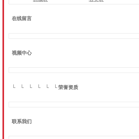
在线留言
视频中心
└ └ └ └ └ └ 荣誉资质
联系我们